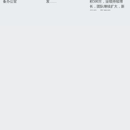
备办公室
发……
积500方，业绩持续增
长，团队继续扩大，新
征程，新梦想...
CONTAINER
做提升销量的好设计
新品牌最怕消费者记不住自己，汉风能着重差异化
品牌营销设计，
从消费者角度以营销的理念做设计。