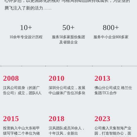
心怀梦想，以更国际化的视野 与格局协助品牌持续成长，为企业的
腾飞注入了新的活力……
10+
50+
800+
10余年专业设计历程
服务50多家股份集团
服务中小企业800多家
及省级企业
2008
2010
2013
汉风公司前身（的派广
深圳分公司成立，发展
佛山分公司成立 格兰仕
告公司）成立，团队6人
中山媒体广告位20多块
集团/TCL合作
2015
2018
2023
投资购入中山大东裕甲
汉风团队成员30余人，
公司搬入天集智海产业
级写字楼二个单位为储
十年汉风，全新出
园，打造智能办公，面