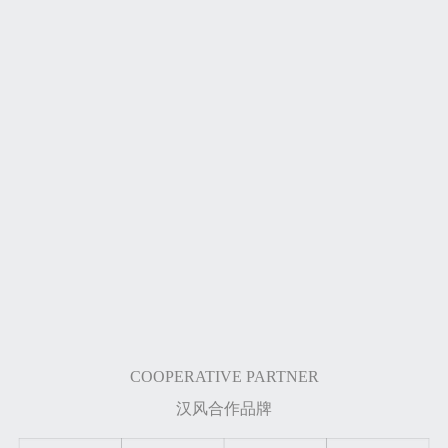
罗兰霞
杨磊 | LELE
吴绮雯
客户经理
工程项目经理
贴心客服
多年品牌业务经验
丰富的项目管理建设经
热情的微笑服务
多方位全面分析客户需
验
缜密的工作思维
求
解决个性设计的落地难
助力优化品牌
点
完美方案完美诠释
COOPERATIVE PARTNER
汉风合作品牌