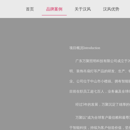
首页
品牌案例
关于汉风
汉风优势
项目概况Introduction
广东万聚照明科技有限公司成立于201
明、装饰吊扇灯等产品的研发、生产、
业。公司位于中山市小榄镇。拥有智能
目前在职员工超七百人，业务遍及全球6
经过5年的发展，万聚沉淀了雄厚的
万聚以“成为全球客户最信赖和最尊重
于智能科技，持续为客户创造价值，坚