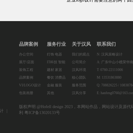
品牌案例
服务行业
关于汉风
联系我们
办公空间
灯饰 电器
我们的观点
N: 汉风策略设计
展厅/店面
IT科技 智能
公司简介
A: 广东中山小榄荣华南
装饰工程
建材 家居
汉风环境
T: 0760-22111006
品牌案例
餐饮 消费品
核心团队
M: 13531863880
VI/LOGO设计
金融 服装
服务范围
Q: 708826225 / 1083878
包装画册
其他
汉风分享
E: hanfeng0760@163.co
版权声明:@Hofell design 2023，本网站作品，网站
计
利
粤ICP备13020133号