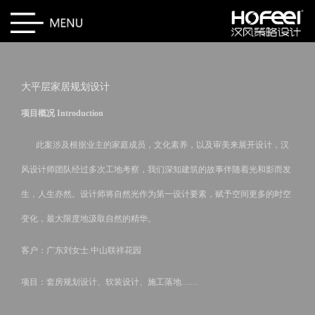
大平层家居规划设计
项目概况 Introduction
此案涉及根据业主的家庭成员，文化素养，以及审美来展开设计，汉
风设计师团队经过多次工地考察，我们深知建筑的故事伴随着光和影而发
生，人生亦然。设计师将自然光作为第一设计要素，赋予空间更多的时空
变化，最大限度地汲取自然的精华。
客户：广东刘女士.中山联祥花园
项目：套房规划设计、软装设计、施工落地……